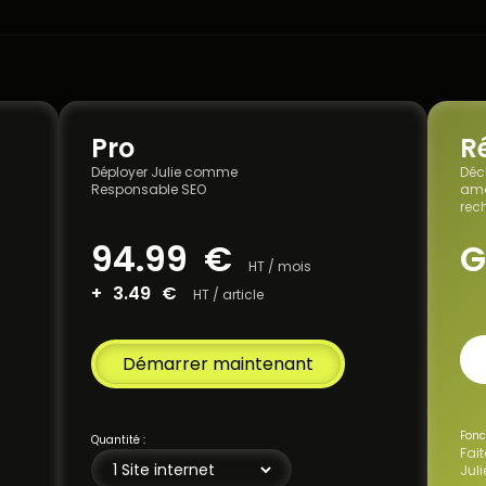
Pro
R
Déployer Julie comme
Déc
Responsable SEO
amé
rec
94.99
€
G
HT / mois
+
3.49
€
HT / article
Démarrer maintenant
Fonc
Quantité :
Fait
Juli