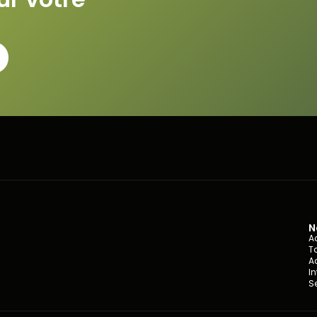
N
A
Ta
A
I
S