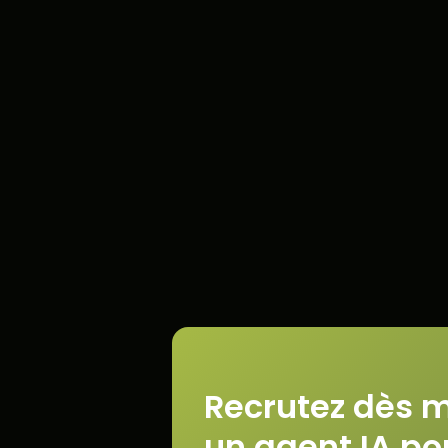
Balises Title & Meta
Fonctionnalités exclusives
Autonomie de l'agent IA Julie
Sélection des sujets d'article par Julie
Vos articles mis en ligne par Julie
Génération d’image
Recrutez dès 
un agent IA po