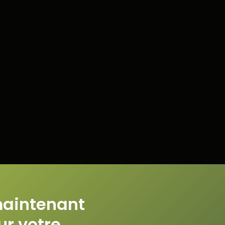
Rédacti
balises
recherc
Avec les
consente
de mene
autonom
Rech
d'ar
clés
Rédi
Géné
Mett
votr
maintenant
ur votre