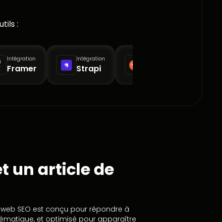
tils :
Intégration
Intégration
Intégration
Framer
Strapi
SemRush
t un article de
ion web SEO est conçu pour répondre à
ématique, et optimisé pour apparaître