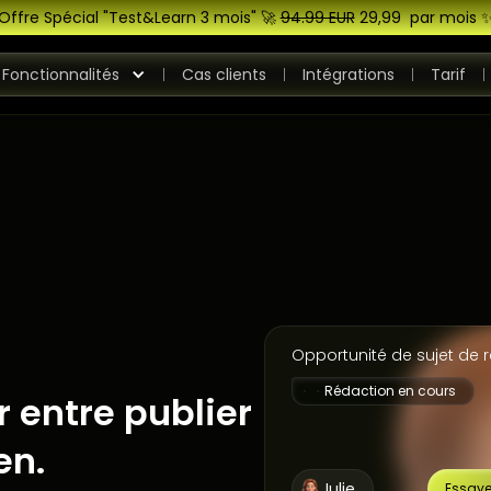
Offre Spécial "Test&Learn 3 mois" 🚀
94.99 EUR
29,99 par mois 
Fonctionnalités
Cas clients
Intégrations
Tarif
Opportunité de sujet de 
Rédaction en cours
r entre publier
en.
Julie
Essaye