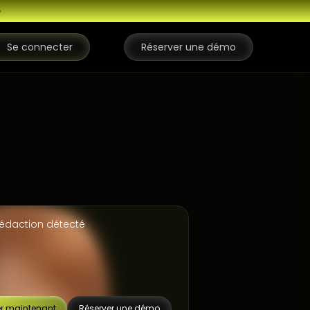
✨
Se connecter
Réserver une démo
rédaction détecté
r maintenant
Réserver une démo